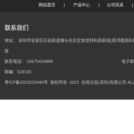
网站首页
|
产品中心
|
公司风采
联系我们
地址： 深圳市宝安区石岩街道塘头社区宏发佳特利高新园(原鸿隆高科技
层
联系电话： 16675434888
电子邮件
邮编：518100
粤ICP备2023025949号
版权所有 2023 创视光显(深圳)有限公司 ALL R