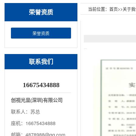
当前位置：
首页
>>
关于我
荣誉资质
荣誉资质
联系我们
16675434888
创视光显(深圳)有限公司
联系人：苏总
座机：16675434888
邮箱：4878988@qq.com