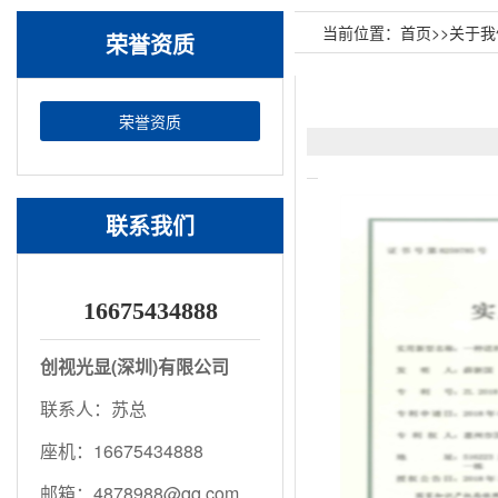
当前位置：
首页
>>
关于我
荣誉资质
荣誉资质
联系我们
16675434888
创视光显(深圳)有限公司
联系人：苏总
座机：16675434888
邮箱：4878988@qq.com