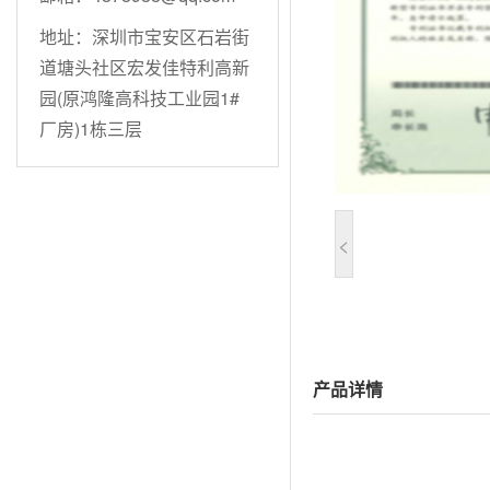
地址：深圳市宝安区石岩街
道塘头社区宏发佳特利高新
园(原鸿隆高科技工业园1#
厂房)1栋三层
<
产品详情