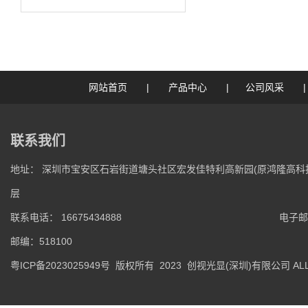
网站首页
|
产品中心
|
公司风采
联系我们
地址： 深圳市宝安区石岩街道塘头社区宏发佳特利高新园(原鸿隆高科技
层
联系电话： 16675434888
电子邮件
邮编：518100
粤ICP备2023025949号
版权所有 2023 创视光显(深圳)有限公司 ALL R