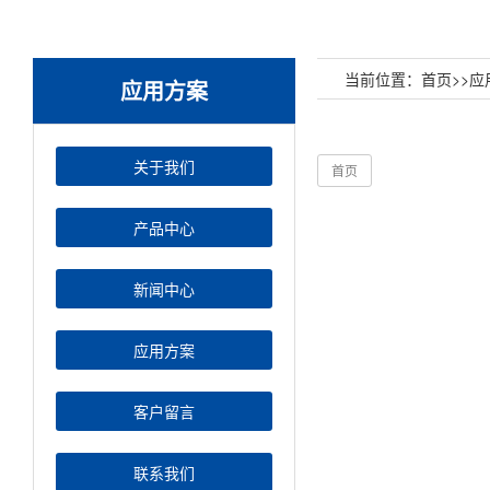
当前位置：
首页
>>
应
应用方案
关于我们
首页
产品中心
新闻中心
应用方案
客户留言
联系我们