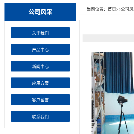
当前位置：
首页
>>
公司风
公司风采
关于我们
产品中心
新闻中心
应用方案
客户留言
联系我们