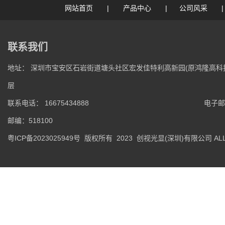
网站首页
|
产品中心
|
公司风采
联系我们
地址： 深圳市宝安区石岩街道塘头社区宏发佳特利高新园(原鸿隆高科技
层
联系电话： 16675434888
电子邮件
邮编：518100
粤ICP备2023025949号
版权所有 2023 创视光显(深圳)有限公司 ALL R