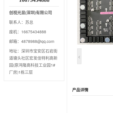
创视光显(深圳)有限公司
联系人：苏总
座机：16675434888
邮箱：4878988@qq.com
地址：深圳市宝安区石岩街
<
道塘头社区宏发佳特利高新
园(原鸿隆高科技工业园1#
厂房)1栋三层
产品详情