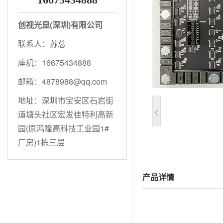
创视光显(深圳)有限公司
联系人：苏总
座机：16675434888
邮箱：4878988@qq.com
地址：深圳市宝安区石岩街
<
道塘头社区宏发佳特利高新
园(原鸿隆高科技工业园1#
厂房)1栋三层
产品详情