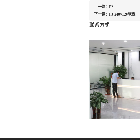
上一篇：
P2
下一篇：
P3-240×120软板
联系方式